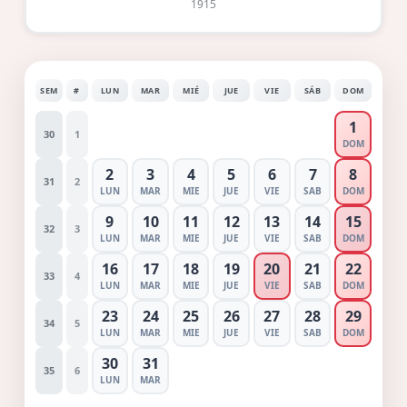
1915
SEM
#
LUN
MAR
MIÉ
JUE
VIE
SÁB
DOM
1
30
1
DOM
2
3
4
5
6
7
8
31
2
LUN
MAR
MIE
JUE
VIE
SAB
DOM
9
10
11
12
13
14
15
32
3
LUN
MAR
MIE
JUE
VIE
SAB
DOM
16
17
18
19
20
21
22
33
4
LUN
MAR
MIE
JUE
VIE
SAB
DOM
23
24
25
26
27
28
29
34
5
LUN
MAR
MIE
JUE
VIE
SAB
DOM
30
31
35
6
LUN
MAR