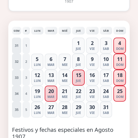
1907
SEM
#
LUN
MAR
MIÉ
JUE
VIE
SÁB
DOM
1
2
3
4
31
1
JUE
VIE
SAB
DOM
5
6
7
8
9
10
11
32
2
LUN
MAR
MIE
JUE
VIE
SAB
DOM
12
13
14
15
16
17
18
33
3
LUN
MAR
MIE
JUE
VIE
SAB
DOM
19
20
21
22
23
24
25
34
4
LUN
MAR
MIE
JUE
VIE
SAB
DOM
26
27
28
29
30
31
35
5
LUN
MAR
MIE
JUE
VIE
SAB
Festivos y fechas especiales en Agosto
1907