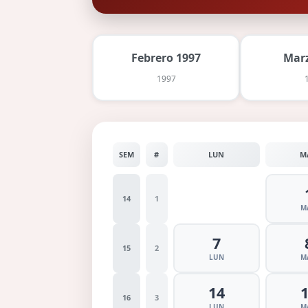
Febrero 1997
Marz
1997
SEM
#
LUN
M
14
1
M
7
15
2
LUN
M
14
16
3
LUN
M