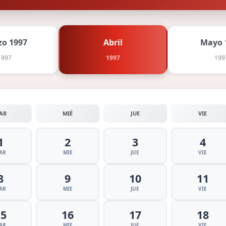
o 1997
Abril
Mayo 
1997
1997
199
AR
MIÉ
JUE
VIE
1
2
3
4
AR
MIE
JUE
VIE
8
9
10
11
AR
MIE
JUE
VIE
15
16
17
18
AR
MIE
JUE
VIE