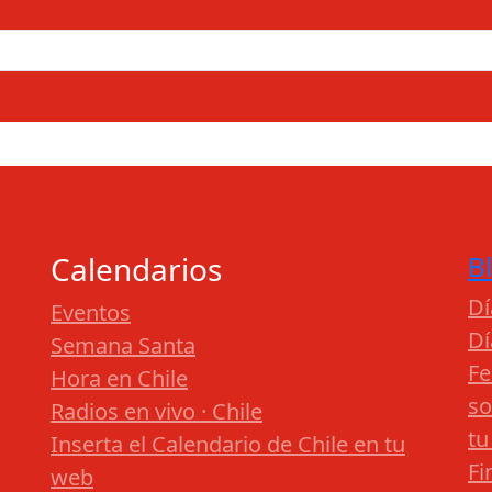
Calendarios
B
Dí
Eventos
Dí
Semana Santa
Fe
Hora en Chile
so
Radios en vivo · Chile
tu
Inserta el Calendario de Chile en tu
Fi
web