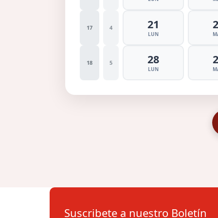
21
17
4
LUN
M
28
18
5
LUN
M
Suscribete a nuestro Boletín