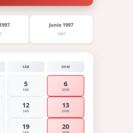
1997
Junio 1997
7
1997
SÁB
DOM
5
6
SAB
DOM
12
13
SAB
DOM
19
20
SAB
DOM