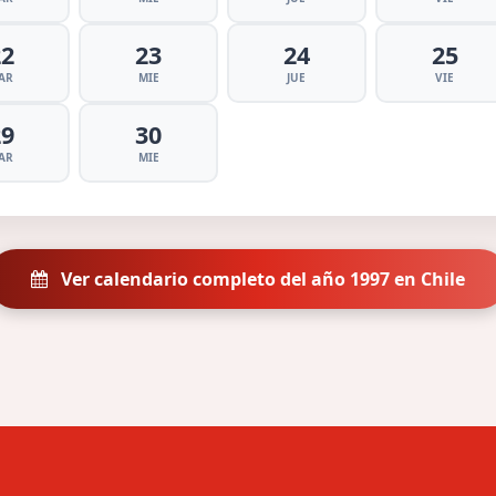
22
23
24
25
AR
MIE
JUE
VIE
29
30
AR
MIE
Ver calendario completo del año 1997 en Chile