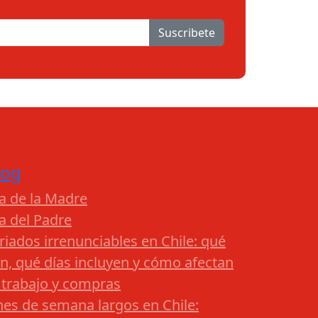
Suscribete
log
a de la Madre
a del Padre
riados irrenunciables en Chile: qué
n, qué días incluyen y cómo afectan
 trabajo y compras
nes de semana largos en Chile: