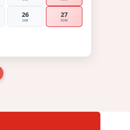
26
27
SAB
DOM