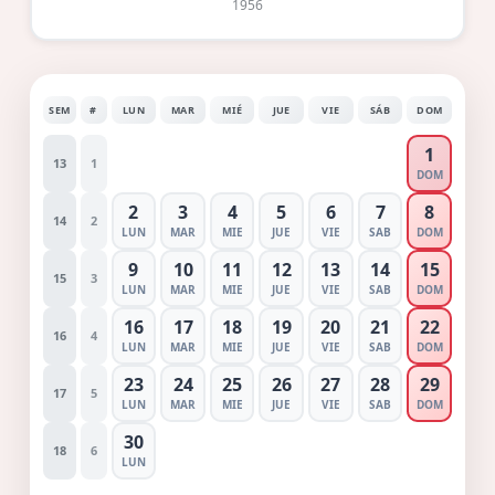
1956
SEM
#
LUN
MAR
MIÉ
JUE
VIE
SÁB
DOM
1
13
1
DOM
2
3
4
5
6
7
8
14
2
LUN
MAR
MIE
JUE
VIE
SAB
DOM
9
10
11
12
13
14
15
15
3
LUN
MAR
MIE
JUE
VIE
SAB
DOM
16
17
18
19
20
21
22
16
4
LUN
MAR
MIE
JUE
VIE
SAB
DOM
23
24
25
26
27
28
29
17
5
LUN
MAR
MIE
JUE
VIE
SAB
DOM
30
18
6
LUN