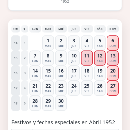
1952
SEM
#
LUN
MAR
MIÉ
JUE
VIE
SÁB
DOM
1
2
3
4
5
6
14
1
MAR
MIE
JUE
VIE
SAB
DOM
7
8
9
10
11
12
13
15
2
LUN
MAR
MIE
JUE
VIE
SAB
DOM
14
15
16
17
18
19
20
16
3
LUN
MAR
MIE
JUE
VIE
SAB
DOM
21
22
23
24
25
26
27
17
4
LUN
MAR
MIE
JUE
VIE
SAB
DOM
28
29
30
18
5
LUN
MAR
MIE
Festivos y fechas especiales en Abril 1952