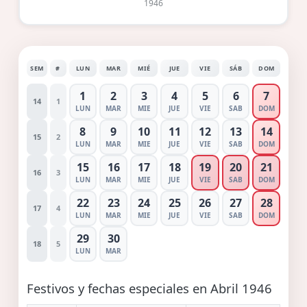
1946
SEM
#
LUN
MAR
MIÉ
JUE
VIE
SÁB
DOM
1
2
3
4
5
6
7
14
1
LUN
MAR
MIE
JUE
VIE
SAB
DOM
8
9
10
11
12
13
14
15
2
LUN
MAR
MIE
JUE
VIE
SAB
DOM
15
16
17
18
19
20
21
16
3
LUN
MAR
MIE
JUE
VIE
SAB
DOM
22
23
24
25
26
27
28
17
4
LUN
MAR
MIE
JUE
VIE
SAB
DOM
29
30
18
5
LUN
MAR
Festivos y fechas especiales en Abril 1946