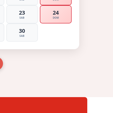
23
24
SAB
DOM
30
SAB