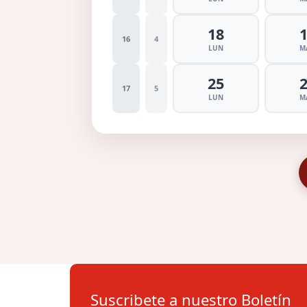
18
16
4
LUN
M
25
17
5
LUN
M
Suscribete a nuestro Boletín