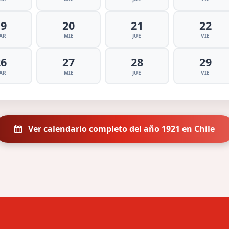
19
20
21
22
AR
MIE
JUE
VIE
26
27
28
29
AR
MIE
JUE
VIE
Ver calendario completo del año 1921 en Chile