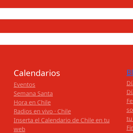
Calendarios
B
Dí
Eventos
Dí
Semana Santa
Fe
Hora en Chile
so
Radios en vivo · Chile
tu
Inserta el Calendario de Chile en tu
Fi
web