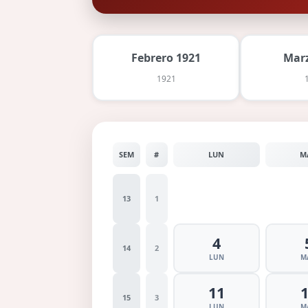
Febrero 1921
Marz
1921
SEM
#
LUN
M
13
1
4
14
2
LUN
M
11
15
3
LUN
M