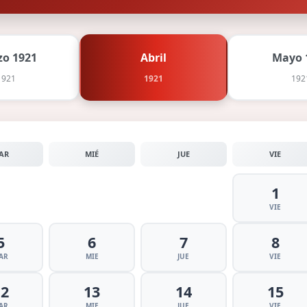
o 1921
Abril
Mayo 
1921
1921
192
AR
MIÉ
JUE
VIE
1
VIE
5
6
7
8
AR
MIE
JUE
VIE
12
13
14
15
AR
MIE
JUE
VIE