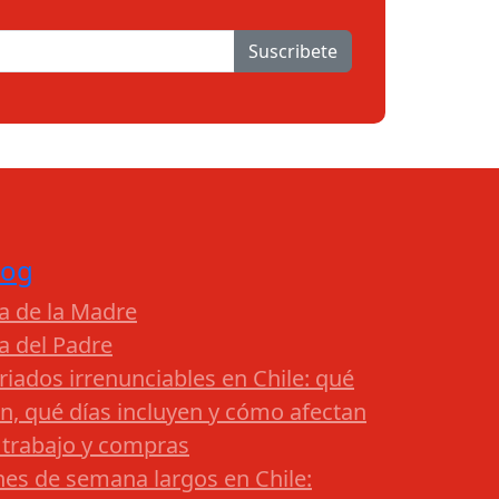
Suscribete
log
a de la Madre
a del Padre
riados irrenunciables en Chile: qué
n, qué días incluyen y cómo afectan
 trabajo y compras
nes de semana largos en Chile: