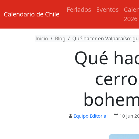
Feriados
Eventos
Cale
Calendario de Chile
2026
Inicio
Blog
Qué hacer en Valparaíso: guí
Qué hac
cerro
bohemi
Equipo Editorial
10 Jun 2