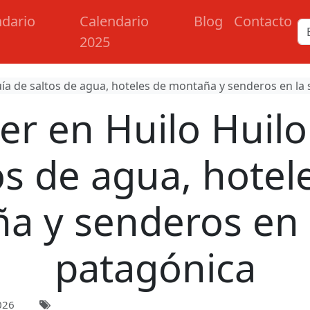
ndario
Calendario
Blog
Contacto
2025
uía de saltos de agua, hoteles de montaña y senderos en la 
r en Huilo Huilo
os de agua, hotel
a y senderos en l
patagónica
026