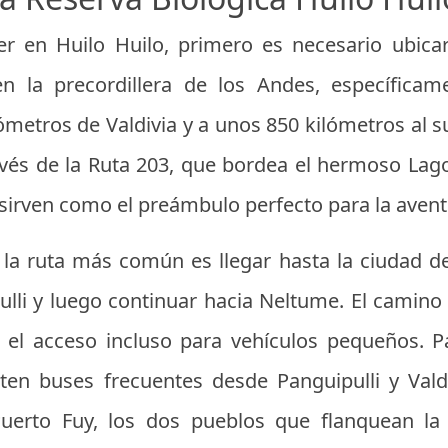
r en Huilo Huilo, primero es necesario ubica
n la precordillera de los Andes, específicam
metros de Valdivia y a unos 850 kilómetros al s
ravés de la Ruta 203, que bordea el hermoso Lag
sirven como el preámbulo perfecto para la avent
, la ruta más común es llegar hasta la ciudad d
ulli y luego continuar hacia Neltume. El camin
ita el acceso incluso para vehículos pequeños. P
sten buses frecuentes desde Panguipulli y Vald
erto Fuy, los dos pueblos que flanquean la 