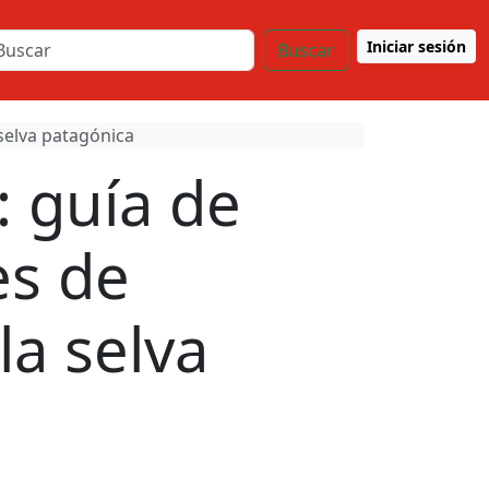
Iniciar sesión
Buscar
selva patagónica
: guía de
es de
a selva