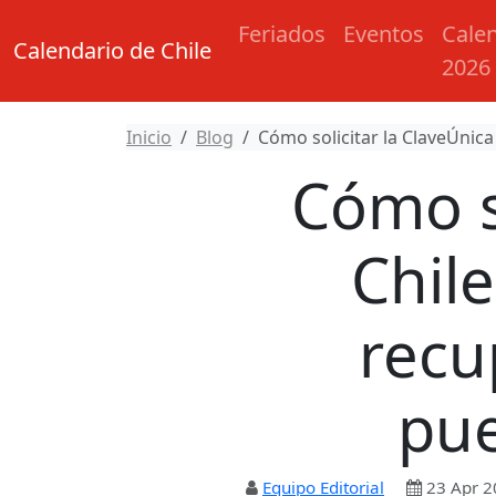
Feriados
Eventos
Cale
Calendario de Chile
2026
Inicio
Blog
Cómo solicitar la ClaveÚnica
Cómo so
Chil
recu
pue
Equipo Editorial
23 Apr 2