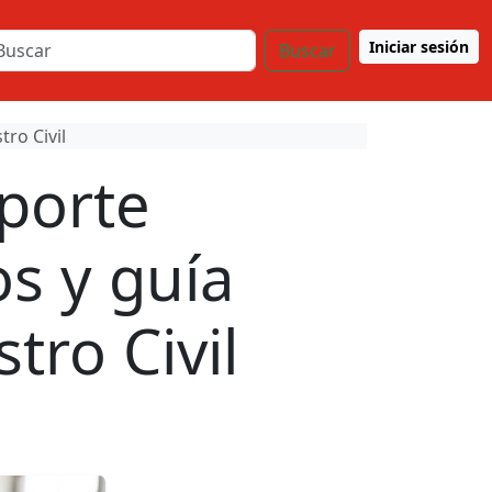
Iniciar sesión
Buscar
tro Civil
porte
os y guía
tro Civil