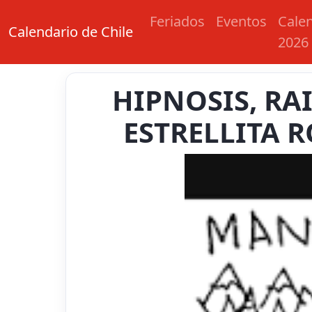
Feriados
Eventos
Cale
Calendario de Chile
2026
HIPNOSIS, RA
ESTRELLITA R