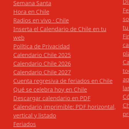
Dí
Semana Santa
Fe
Hora en Chile
so
Radios en vivo · Chile
tu
Inserta el Calendario de Chile en tu
Fi
web
ca
Política de Privacidad
pl
Calendario Chile 2025
Ca
Calendario Chile 2026
to
Calendario Chile 2027
ap
Cuenta regresiva de feriados en Chile
la
Qué se celebra hoy en Chile
Có
Descargar calendario en PDF
Ch
Calendario imprimible: PDF horizontal,
pr
vertical y listado
Feriados