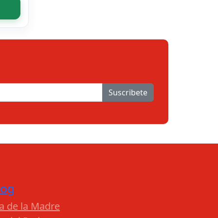
Suscribete
log
a de la Madre