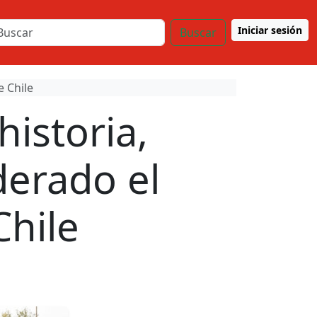
Iniciar sesión
Buscar
e Chile
historia,
derado el
Chile