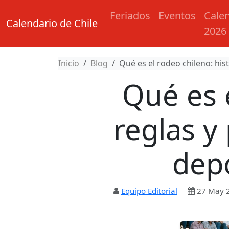
Feriados
Eventos
Cale
Calendario de Chile
2026
Inicio
Blog
Qué es el rodeo chileno: his
Qué es e
reglas y
depo
Equipo Editorial
27 May 