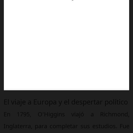
El viaje a Europa y el despertar político
En 1795, O'Higgins viajó a Richmond,
Inglaterra, para completar sus estudios. Fue