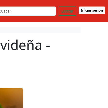
Iniciar sesión
Buscar
videña -