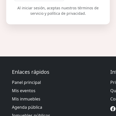
Al iniciar sesión, aceptas nuestros términos de
servicio y política de privacidad.
Enlaces rápidos
In
Panel principal
Pr
Mis eventos
Qu
Mis inmuebles
Co
Agenda pública
Inmuebles públicos